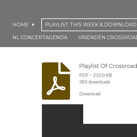
Ga
direct
naar
HOME
PLAYLIST THIS WEEK & DOWNLOA
de
NL CONCERTAGENDA
VRIENDEN CROSSROA
hoofdinhoud
Playlist Of Crossro
PDF – 210,0 KB
383 downloads
Download