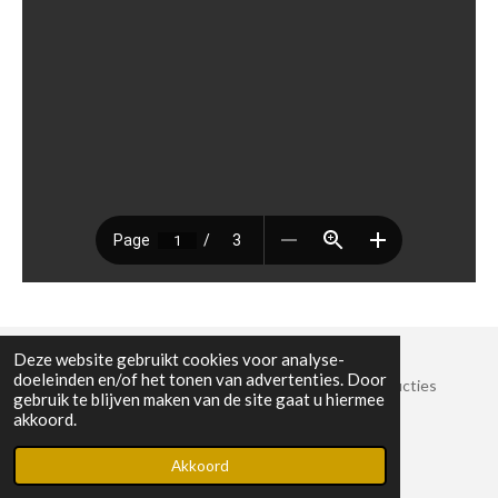
Deze website gebruikt cookies voor analyse-
doeleinden en/of het tonen van advertenties. Door
© 2022 Stichting Crossroads Sessies en Muziekproducties
gebruik te blijven maken van de site gaat u hiermee
KvK-nummer: 8825389
akkoord.
Powered by
JouwWeb
Akkoord