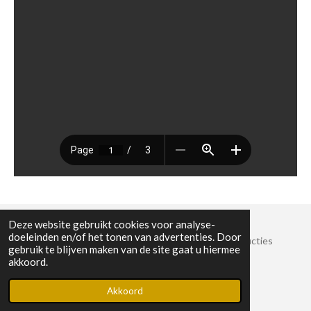
Deze website gebruikt cookies voor analyse-
doeleinden en/of het tonen van advertenties. Door
© 2022 Stichting Crossroads Sessies en Muziekproducties
gebruik te blijven maken van de site gaat u hiermee
KvK-nummer: 8825389
akkoord.
Powered by
JouwWeb
Akkoord