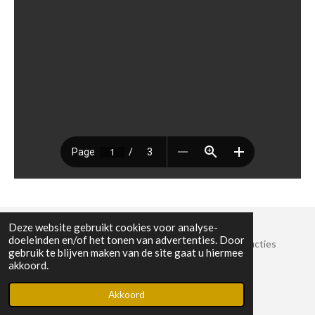
Deze website gebruikt cookies voor analyse-
doeleinden en/of het tonen van advertenties. Door
© 2022 Stichting Crossroads Sessies en Muziekproducties
gebruik te blijven maken van de site gaat u hiermee
KvK-nummer: 8825389
akkoord.
Powered by
JouwWeb
Akkoord