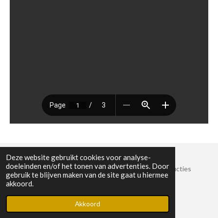
Deze website gebruikt cookies voor analyse-
doeleinden en/of het tonen van advertenties. Door
© 2022 Stichting Crossroads Sessies en Muziekproducties
gebruik te blijven maken van de site gaat u hiermee
KvK-nummer: 8825389
akkoord.
Powered by
JouwWeb
Akkoord