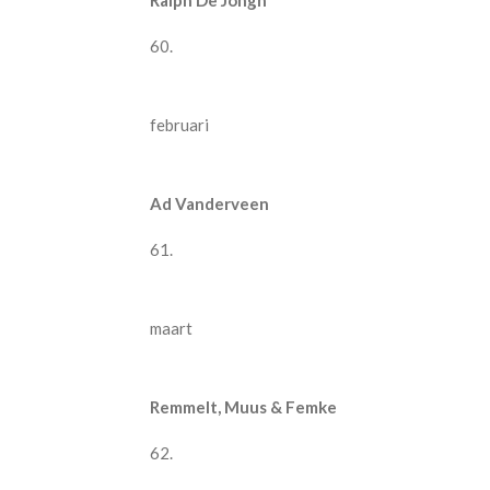
Ralph De Jongh
60.
februari
Ad Vanderveen
61.
maart
Remmelt, Muus & Femke
62.