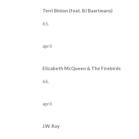
Terri Binion (feat. BJ Baartmans)
65.
april
Elizabeth McQueen & The Firebirds
66.
april
J.W. Roy