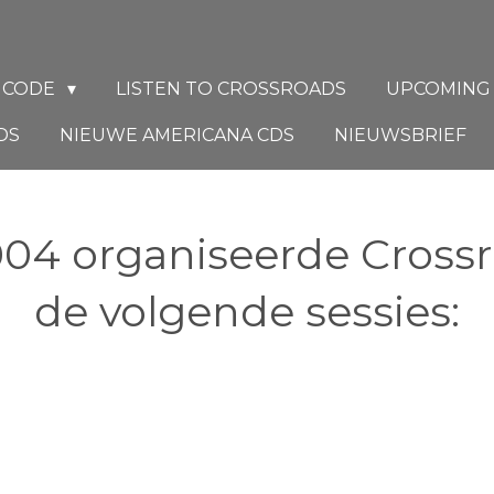
D CODE
LISTEN TO CROSSROADS
UPCOMING
DS
NIEUWE AMERICANA CDS
NIEUWSBRIEF
004 organiseerde Cross
de volgende sessies: