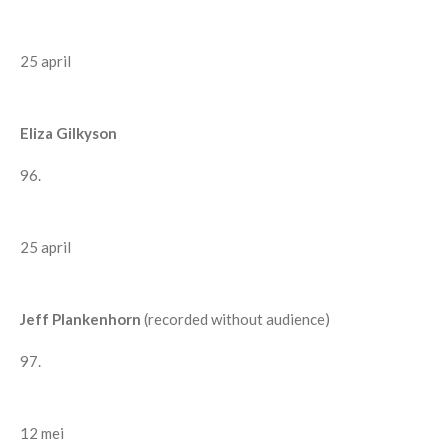
25 april
Eliza Gilkyson
96.
25 april
Jeff Plankenhorn
(recorded without audience)
97.
12 mei