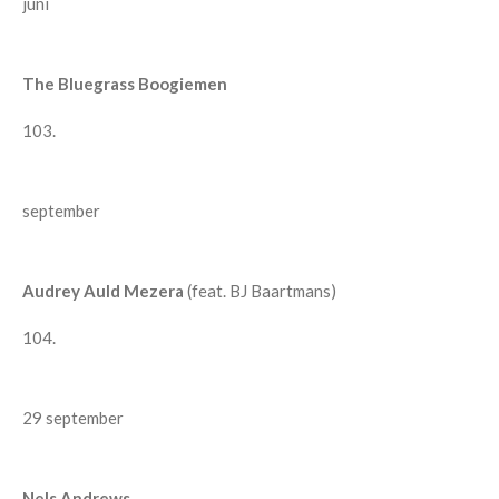
juni
The Bluegrass Boogiemen
103.
september
Audrey Auld Mezera
(feat. BJ Baartmans)
104.
29 september
Nels Andrews