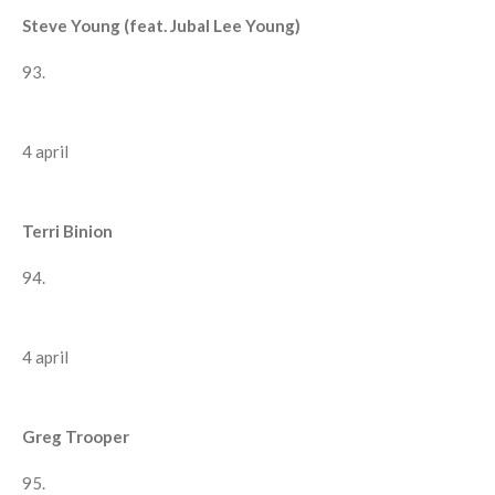
Steve Young (feat. Jubal Lee Young)
93.
4 april
Terri Binion
94.
4 april
Greg Trooper
95.