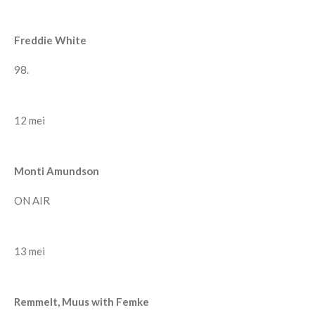
Freddie White
98.
12 mei
Monti Amundson
ON AIR
13 mei
Remmelt, Muus with Femke