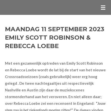
Ga
direct
naar
de
MAANDAG 11 SEPTEMBER 2023
hoofdinhoud
EMILY SCOTT ROBINSON &
REBECCA LOEBE
Met een gezamenlijk optreden van Emily Scott Robinson
en Rebecca Loebe wordt de lat bij de start van het nieuwe
Crossroadsseizoen (zoals gebruikelijk) weer erg hoog
gelegd . De twee nachtegaaltjes uit respectievelijk
Nashville en Austin zijn daar de muziekscenes
stormenderhand aan het veroveren. En niet alleen daar;
over Rebecca Loebe zei een recensent in Engeland: “
Jouw
stem zou in het ziekenfonds moeten zitten
!”. De dames vinden