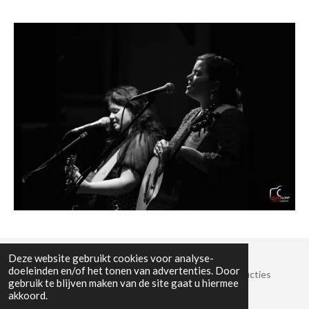
Deze website gebruikt cookies voor analyse-
doeleinden en/of het tonen van advertenties. Door
© 2022 Stichting Crossroads Sessies en Muziekproducties
gebruik te blijven maken van de site gaat u hiermee
KvK-nummer: 8825389
akkoord.