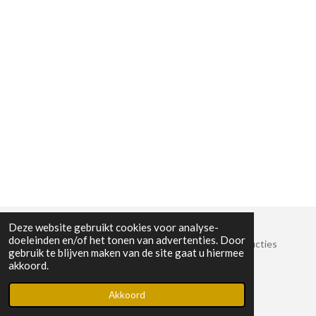
Deze website gebruikt cookies voor analyse-
doeleinden en/of het tonen van advertenties. Door
© 2022 Stichting Crossroads Sessies en Muziekproducties
gebruik te blijven maken van de site gaat u hiermee
KvK-nummer: 8825389
akkoord.
Powered by
JouwWeb
Akkoord