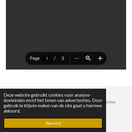
Deze website gebruikt cookies voor analyse-
doeleinden en/of het tonen van advertenties. Door
© 2022 Stichting Crossroads Sessies en Muziekproducties
gebruik te blijven maken van de site gaat u hiermee
KvK-nummer: 8825389
akkoord.
Powered by
JouwWeb
Akkoord