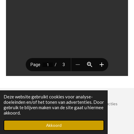
Deze website gebruikt cookies voor analyse-
doeleinden en/of het tonen van advertenties. Door
© 2022 Stichting Crossroads Sessies en Muziekproducties
gebruik te blijven maken van de site gaat u hiermee
KvK-nummer: 8825389
akkoord.
Powered by
JouwWeb
Akkoord