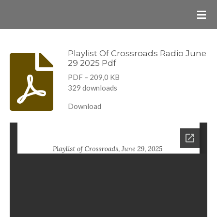
Ga
direct
naar
de
Playlist Of Crossroads Radio June
29 2025 Pdf
hoofdinhoud
PDF – 209,0 KB
329 downloads
Download