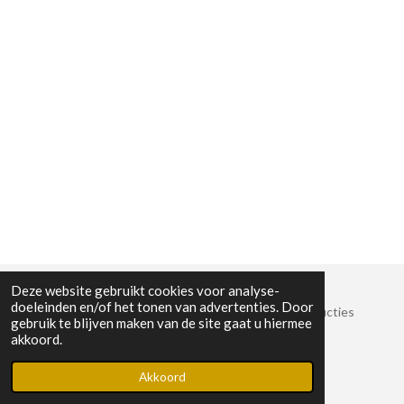
Deze website gebruikt cookies voor analyse-
doeleinden en/of het tonen van advertenties. Door
© 2022 Stichting Crossroads Sessies en Muziekproducties
gebruik te blijven maken van de site gaat u hiermee
KvK-nummer: 8825389
akkoord.
Powered by
JouwWeb
Akkoord