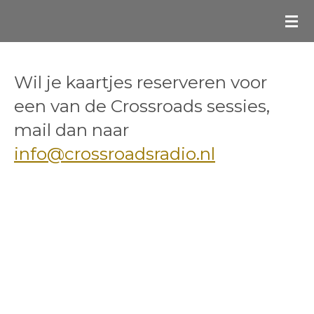
Ga
direct
naar
de
Wil je kaartjes reserveren voor
hoofdinhoud
een van de Crossroads sessies,
mail dan naar
info@crossroadsradio.nl