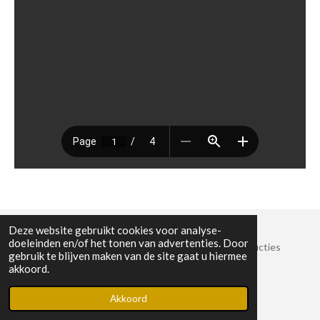
Deze website gebruikt cookies voor analyse-
doeleinden en/of het tonen van advertenties. Door
© 2022 Stichting Crossroads Sessies en Muziekproducties
gebruik te blijven maken van de site gaat u hiermee
KvK-nummer: 8825389
akkoord.
Powered by
JouwWeb
Akkoord