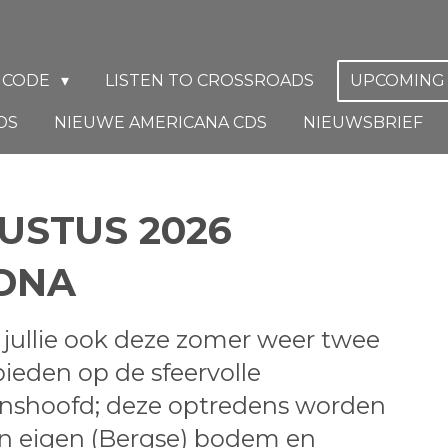
D CODE
LISTEN TO CROSSROADS
UPCOMING
DS
NIEUWE AMERICANA CDS
NIEUWSBRIEF
USTUS 2026
DNA
e jullie ook deze zomer weer twee
eden op de sfeervolle
jnshoofd; deze optredens worden
an eigen (Bergse) bodem en