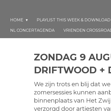
Ga
direct
naar
HOME
PLAYLIST THIS WEEK & DOWNLOA
de
NL CONCERTAGENDA
VRIENDEN CROSSROA
hoofdinhoud
ZONDAG 9 AUG
DRIFTWOOD + 
We zijn trots en blij dat w
zomersessies kunnen aanbi
binnenplaats van Het Zwi
verzorgd door artiesten v