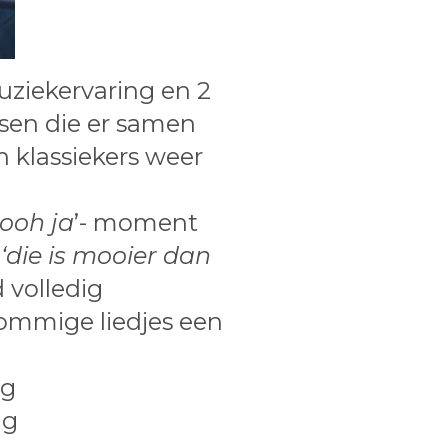
ziekervaring en 2
ssen die er samen
 klassiekers weer
.
ooh ja
’- moment
e
‘die is mooier dan
 volledig
sommige liedjes een
ng
ng