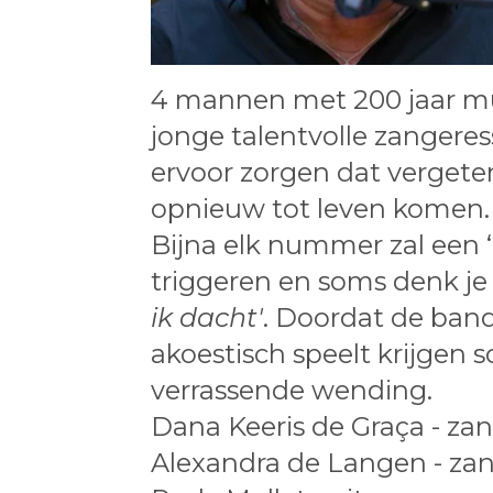
4 mannen met 200 jaar mu
jonge talentvolle zangere
ervoor zorgen dat vergeten
opnieuw tot leven komen
Bijna elk nummer zal een ‘
triggeren en soms denk j
ik dacht'
. Doordat de band
akoestisch speelt krijgen 
verrassende wending.
Dana Keeris de Graça - za
Alexandra de Langen - za