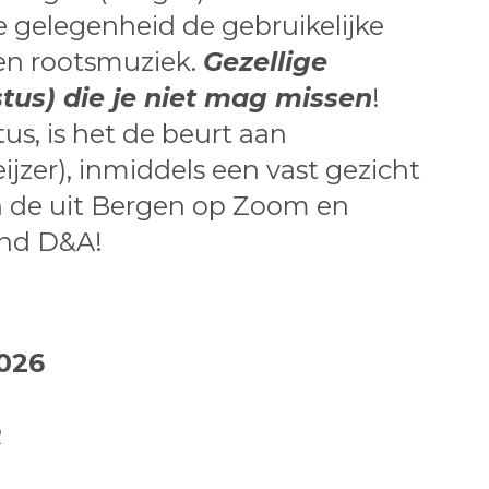
e gelegenheid de gebruikelijke
en rootsmuziek.
Gezellige
tus) die je niet mag missen
!
s, is het de beurt aan
er), inmiddels een vast gezicht
an de uit Bergen op Zoom en
nd D&A!
026
R