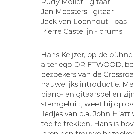
Rudy Mollet - gitaar
Jan Meesters - gitaar
Jack van Loenhout - bas
Pierre Castelijn - drums
Hans Keijzer, op de bühne
alter ego DRIFTWOOD, beh
bezoekers van de Crossroa
nauwelijks introductie. Met
piano- en gitaarspel en zijn
stemgeluid, weet hij op o
liedjes van o.a. John Hiatt 
toe te trekken. Hans is bov
jaren een trouwe bezoeker