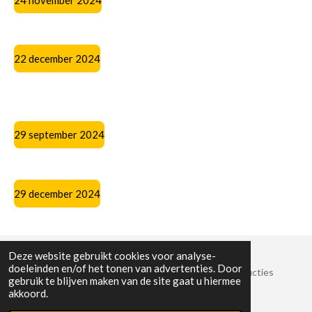
22 december 2024
29 september 2024
29 december 2024
Deze website gebruikt cookies voor analyse-
doeleinden en/of het tonen van advertenties. Door
© 2022 Stichting Crossroads Sessies en Muziekproducties
gebruik te blijven maken van de site gaat u hiermee
KvK-nummer: 8825389
akkoord.
Powered by
JouwWeb