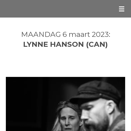
Ga
direct
naar
de
MAANDAG 6 maart 2023:
hoofdinhoud
LYNNE HANSON (CAN)