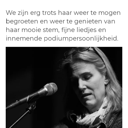
We zijn erg trots haar weer te mogen
begroeten en weer te genieten van
haar mooie stem, fijne liedjes en
innemende podiumpersoonlijkheid.